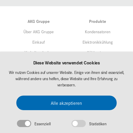
AKG Gruppe
Produkte
Über AKG Gruppe
Kondensatoren
Einkauf
Elektronikkühlung
Verhaltenskodex
Kühlsysteme
Diese Website verwendet Cookies
Qualitätsmangement
Service
Wir nutzen Cookies auf unserer Website. Einige von ihnen sind essenziell,
Umweltschutz/Nachhaltigkeit
während andere uns helfen, diese Website und Ihre Erfahrung zu
Märkte
Forschung & Entwicklung
verbessern.
AKG Career
Downloads
Alle akzeptieren
Messen
Essenziell
Statistiken
Impressum