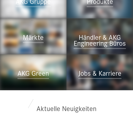
AKG Gruppe
Produkte
">
">
Märkte
Händler & AKG
Engineering Büros
">
">
AKG Green
Jobs & Karriere
Aktuelle Neuigkeiten