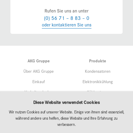
Rufen Sie uns an unter
(0) 56 71 – 8 83 – 0
oder kontaktieren Sie uns
AKG Gruppe
Produkte
Über AKG Gruppe
Kondensatoren
Einkauf
Elektronikkühlung
Verhaltenskodex
Kühlsysteme
Diese Website verwendet Cookies
Qualitätsmangement
Service
Wir nutzen Cookies auf unserer Website. Einige von ihnen sind essenziell,
Umweltschutz/Nachhaltigkeit
während andere uns helfen, diese Website und Ihre Erfahrung zu
Märkte
Forschung & Entwicklung
verbessern.