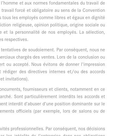
de l’homme et aux normes fondamentales du travail de
 travail forcé et obligatoire au sens de la Convention
s tous les employés comme libres et égaux en dignité
ion religieuse, opinion politique, origine sociale ou
vée et la personnalité de nos employés. La sélection,
es respectives.
s tentatives de soudoiement. Par conséquent, nous ne
merciaux chargés des ventes. Lors de la conclusion ou
fert ou accepté. Nous évitons de donner l’impression
t rédiger des directives internes et/ou des accords
et invitations).
oncurrents, fournisseurs et clients, notamment en ce
rché. Sont particulièrement interdits les accords et
ent interdit d’abuser d’une position dominante sur le
ments officiels (par exemple, lors de salons ou de
ivités professionnelles. Par conséquent, nos décisions
r les intérêts de l’entreprise dans nos obligations