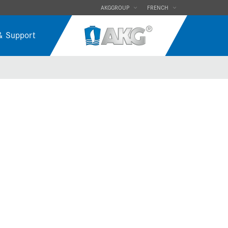
AKGGROUP
FRENCH
& Support