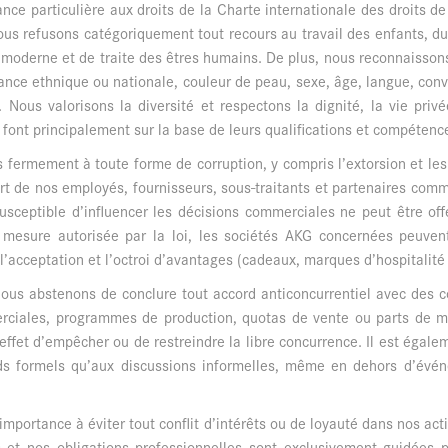
ce particulière aux droits de la Charte internationale des droits 
Nous refusons catégoriquement tout recours au travail des enfants, du
e moderne et de traite des êtres humains. De plus, nous reconnaisson
ce ethnique ou nationale, couleur de peau, sexe, âge, langue, convict
. Nous valorisons la diversité et respectons la dignité, la vie pri
ont principalement sur la base de leurs qualifications et compétenc
s fermement à toute forme de corruption, y compris l’extorsion et le
rt de nos employés, fournisseurs, sous-traitants et partenaires com
susceptible d’influencer les décisions commerciales ne peut être of
 mesure autorisée par la loi, les sociétés AKG concernées peuven
 l’acceptation et l’octroi d’avantages (cadeaux, marques d’hospitalité 
 nous abstenons de conclure tout accord anticoncurrentiel avec des c
erciales, programmes de production, quotas de vente ou parts de ma
fet d’empêcher ou de restreindre la libre concurrence. Il est égalem
ds formels qu’aux discussions informelles, même en dehors d’événe
importance à éviter tout conflit d’intérêts ou de loyauté dans nos act
 et nos obligations professionnelles sont exclusivement guidées pa