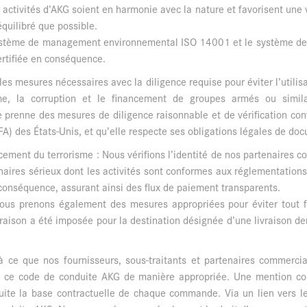
activités d’AKG soient en harmonie avec la nature et favorisent une v
quilibré que possible.
e système de management environnemental ISO 14001 et le système d
certifiée en conséquence.
es mesures nécessaires avec la diligence requise pour éviter l’utilisa
mme, la corruption et le financement de groupes armés ou simi
le prenne des mesures de diligence raisonnable et de vérification c
) des États-Unis, et qu’elle respecte ses obligations légales de doc
cement du terrorisme : Nous vérifions l’identité de nos partenaires c
aires sérieux dont les activités sont conformes aux réglementations
conséquence, assurant ainsi des flux de paiement transparents.
nous prenons également des mesures appropriées pour éviter tout f
ivraison a été imposée pour la destination désignée d’une livraison dem
 ce que nos fournisseurs, sous-traitants et partenaires commerci
e ce code de conduite AKG de manière appropriée. Une mention cor
uite la base contractuelle de chaque commande. Via un lien vers l