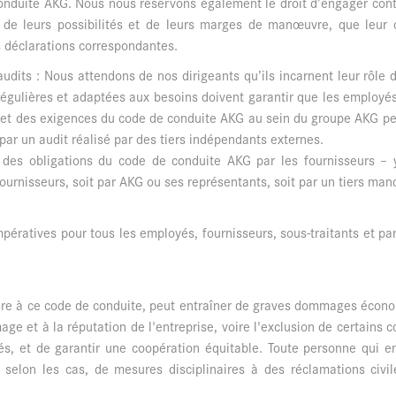
nduite AKG. Nous nous réservons également le droit d’engager contr
 de leurs possibilités et de leurs marges de manœuvre, que leur 
 déclarations correspondantes.
t audits : Nous attendons de nos dirigeants qu’ils incarnent leur rôl
régulières et adaptées aux besoins doivent garantir que les employ
 et des exigences du code de conduite AKG au sein du groupe AKG peut 
 par un audit réalisé par des tiers indépendants externes.
t des obligations du code de conduite AKG par les fournisseurs –
urnisseurs, soit par AKG ou ses représentants, soit par un tiers man
pératives pour tous les employés, fournisseurs, sous-traitants et pa
ire à ce code de conduite, peut entraîner de graves dommages économ
age et à la réputation de l'entreprise, voire l'exclusion de certains c
s, et de garantir une coopération équitable. Toute personne qui en
r, selon les cas, de mesures disciplinaires à des réclamations civ