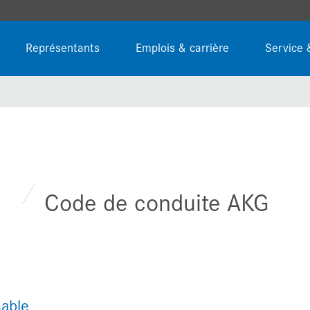
Représentants
Emplois & carrière
Service 
Code de conduite AKG
able