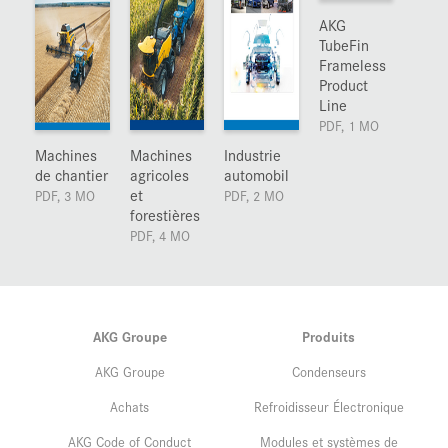
AKG
TubeFin
Frameless
Product
Line
PDF, 1 MO
Machines
Machines
Industrie
de chantier
agricoles
automobil
et
PDF, 3 MO
PDF, 2 MO
forestières
PDF, 4 MO
AKG Groupe
Produits
AKG Groupe
Condenseurs
Achats
Refroidisseur Électronique
AKG Code of Conduct
Modules et systèmes de