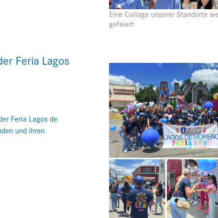
Eine Collage unserer Standorte w
gefeiert
er Feria Lagos
er Feria Lagos de
nden und ihren