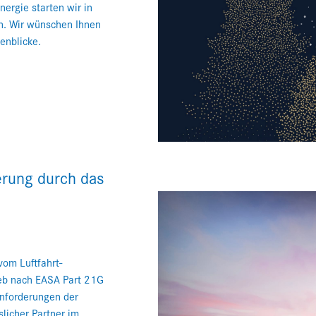
nergie starten wir in
n. Wir wünschen Ihnen
enblicke.
erung durch das
vom Luftfahrt-
ieb nach EASA Part 21G
sanforderungen der
slicher Partner im