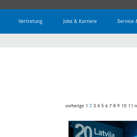
Vertretung
Jobs & Karriere
Service 
vorherige
1
2
3
4
5
6
7
8
9
10
11
n