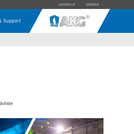
AKGGROUP
GERMAN
& Support
ächste