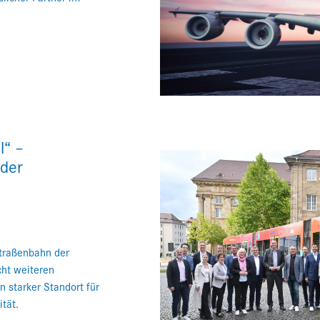
l“ –
 der
Straßenbahn der
ht weiteren
n starker Standort für
ität.