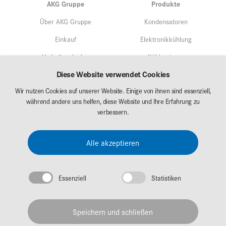
AKG Gruppe
Produkte
Über AKG Gruppe
Kondensatoren
Einkauf
Elektronikkühlung
Verhaltenskodex
Kühlsysteme
Diese Website verwendet Cookies
Qualitätsmangement
Service
Wir nutzen Cookies auf unserer Website. Einige von ihnen sind essenziell,
Umweltschutz/Nachhaltigkeit
während andere uns helfen, diese Website und Ihre Erfahrung zu
Märkte
Forschung & Entwicklung
verbessern.
AKG Career
Downloads
Alle akzeptieren
Messen
Essenziell
Statistiken
Impressum
Datenschutz
Speichern und schließen