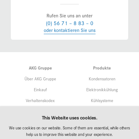
Rufen Sie uns an unter
(0) 56 71 – 8 83 – 0
oder kontaktieren Sie uns
AKG Gruppe
Produkte
Über AKG Gruppe
Kondensatoren
Einkauf
Elektronikkühlung
Verhaltenskodex
Kühlsysteme
Qualitätsmangement
Service
This Website uses cookies.
Umweltschutz/Nachhaltigkeit
We use cookies on our website. Some of them are essential, while others
Märkte
Forschung & Entwicklung
help us to improve this website and your experience.