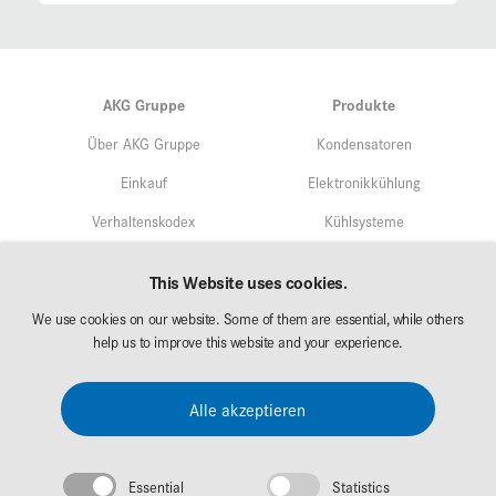
AKG Gruppe
Produkte
Über AKG Gruppe
Kondensatoren
Einkauf
Elektronikkühlung
Verhaltenskodex
Kühlsysteme
Qualitätsmangement
Service
This Website uses cookies.
Umweltschutz/Nachhaltigkeit
We use cookies on our website. Some of them are essential, while others
Märkte
Forschung & Entwicklung
help us to improve this website and your experience.
AKG Career
Downloads
Alle akzeptieren
Messen
Essential
Statistics