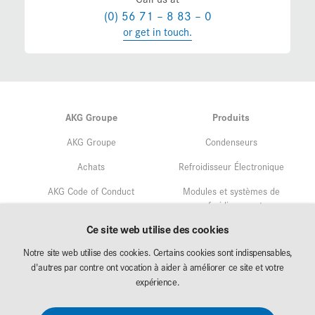
(0) 56 71 – 8 83 – 0
or get in touch.
AKG Groupe
Produits
AKG Groupe
Condenseurs
Achats
Refroidisseur Électronique
AKG Code of Conduct
Modules et systèmes de
refroidissement
Assurance qualité
Ce site web utilise des cookies
Service
Gestion environnementale
Notre site web utilise des cookies. Certains cookies sont indispensables,
Recherche & Développement
d'autres par contre ont vocation à aider à améliorer ce site et votre
Affectation
expérience.
AKG Career
Téléchargement