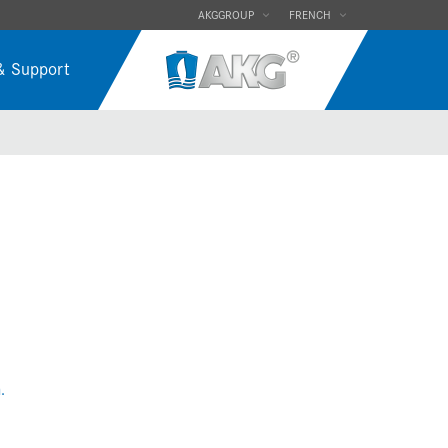
AKGGROUP
FRENCH
& Support
.