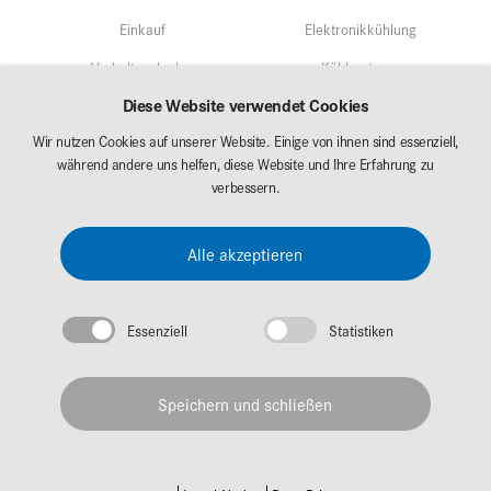
Einkauf
Elektronikkühlung
Verhaltenskodex
Kühlsysteme
Diese Website verwendet Cookies
Qualitätsmangement
Service
Wir nutzen Cookies auf unserer Website. Einige von ihnen sind essenziell,
Umweltschutz/Nachhaltigkeit
während andere uns helfen, diese Website und Ihre Erfahrung zu
Märkte
Forschung & Entwicklung
verbessern.
AKG Career
Downloads
Alle akzeptieren
Messen
Essenziell
Statistiken
Impressum
Datenschutz
Speichern und schließen
© 2026 AKG Gruppe