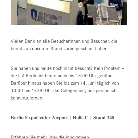
Vielen Dank an alle Besucherinnen und Besucher, die
bereits an unserem Stand vorbeigeschaut haben.
Sie haben uns heute noch nicht besucht? Kein Problem –
die ILA Berlin ist heute noch bis 18:00 Uhr geöffnet.
Darüber hinaus haben Sie bis zum 14. Juni täglich von
10:00 bis 18:00 Uhr die Gelegenheit, uns persönlich
kennenzulernen.
𝐁𝐞𝐫𝐥𝐢𝐧 𝐄𝐱𝐩𝐨𝐂𝐞𝐧𝐭𝐞𝐫 𝐀𝐢𝐫𝐩𝐨𝐫𝐭 | 𝐇𝐚𝐥𝐥𝐞 𝐂 | 𝐒𝐭𝐚𝐧𝐝 𝟑𝟒𝟖
Erfahren Sie mehr über die innovativen