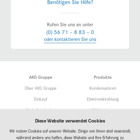
Benötigen Sie Hilfe?
Rufen Sie uns an unter
(0) 56 71 – 8 83 – 0
oder kontaktieren Sie uns
AKG Gruppe
Produkte
Über AKG Gruppe
Kondensatoren
Einkauf
Elektronikkühlung
Verhaltenskodex
Kühlsysteme
Diese Website verwendet Cookies
Qualitätsmangement
Service
Wir nutzen Cookies auf unserer Website. Einige von ihnen sind essenziell,
Umweltschutz/Nachhaltigkeit
während andere uns helfen, diese Website und Ihre Erfahrung zu
Märkte