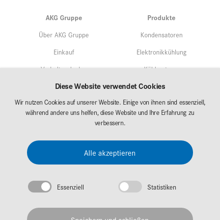
AKG Gruppe
Produkte
Über AKG Gruppe
Kondensatoren
Einkauf
Elektronikkühlung
Verhaltenskodex
Kühlsysteme
Diese Website verwendet Cookies
Qualitätsmangement
Service
Wir nutzen Cookies auf unserer Website. Einige von ihnen sind essenziell,
Umweltschutz/Nachhaltigkeit
während andere uns helfen, diese Website und Ihre Erfahrung zu
Märkte
Forschung & Entwicklung
verbessern.
AKG Career
Downloads
Alle akzeptieren
Messen
Essenziell
Statistiken
Impressum
Datenschutz
Speichern und schließen