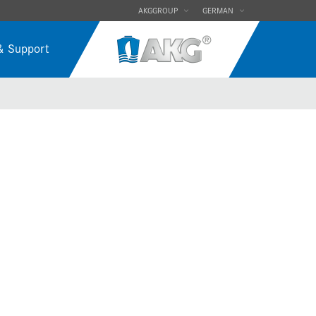
AKGGROUP
GERMAN
& Support